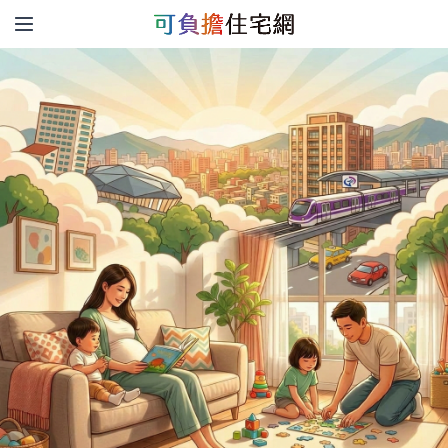
跳到主要內容區塊
:::
:::
回
首
頁
網
站
導
覽
桃
園
市
政
府