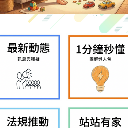
隱
私
權
政
策
網
站
安
全
政
策
政
府
資
料
開
放
宣
告